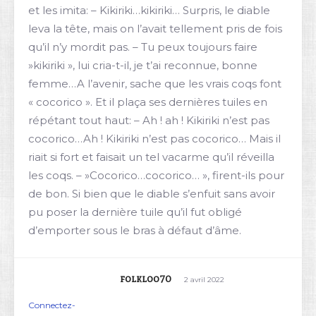
et les imita: – Kikiriki…kikiriki… Surpris, le diable
leva la tête, mais on l’avait tellement pris de fois
qu’il n’y mordit pas. – Tu peux toujours faire
»kikiriki », lui cria-t-il, je t’ai reconnue, bonne
femme…A l’avenir, sache que les vrais coqs font
« cocorico ». Et il plaça ses dernières tuiles en
répétant tout haut: – Ah ! ah ! Kikiriki n’est pas
cocorico…Ah ! Kikiriki n’est pas cocorico… Mais il
riait si fort et faisait un tel vacarme qu’il réveilla
les coqs. – »Cocorico…cocorico… », firent-ils pour
de bon. Si bien que le diable s’enfuit sans avoir
pu poser la dernière tuile qu’il fut obligé
d’emporter sous le bras à défaut d’âme.
folkloo70
2 avril 2022
Connectez-