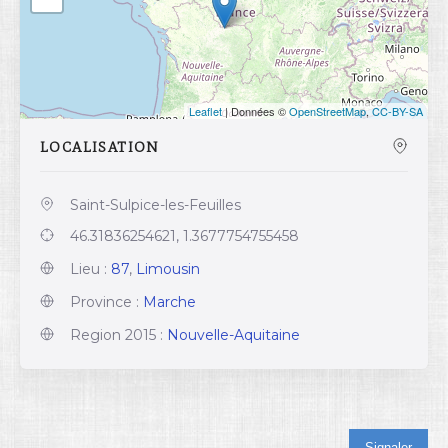
Leaflet
| Données ©
OpenStreetMap
,
CC-BY-SA
LOCALISATION
Saint-Sulpice-les-Feuilles
46.31836254621, 1.3677754755458
Lieu :
87
,
Limousin
Province :
Marche
Region 2015 :
Nouvelle-Aquitaine
Signaler