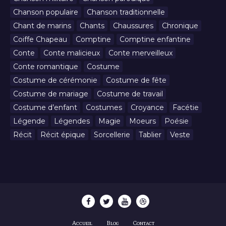
Chanson populaire
Chanson traditionnelle
Chant de marins
Chants
Chaussures
Chronique
Coiffe Chapeau
Comptine
Comptine enfantine
Conte
Conte malicieux
Conte merveilleux
Conte romantique
Costume
Costume de cérémonie
Costume de fête
Costume de mariage
Costume de travail
Costume d’enfant
Costumes
Croyance
Facétie
Légende
Légendes
Magie
Moeurs
Poésie
Récit
Récit épique
Sorcellerie
Tablier
Veste
Accueil
Blog
Contact