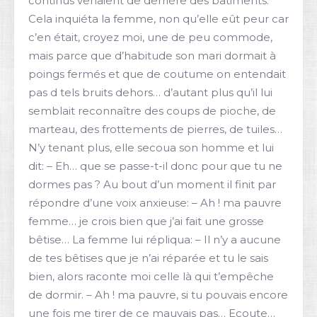
continus venaient de derrière des bâtiments.
Cela inquiéta la femme, non qu’elle eût peur car
c’en était, croyez moi, une de peu commode,
mais parce que d’habitude son mari dormait à
poings fermés et que de coutume on entendait
pas d tels bruits dehors… d’autant plus qu’il lui
semblait reconnaître des coups de pioche, de
marteau, des frottements de pierres, de tuiles…
N’y tenant plus, elle secoua son homme et lui
dit: – Eh… que se passe-t-il donc pour que tu ne
dormes pas ? Au bout d’un moment il finit par
répondre d’une voix anxieuse: – Ah ! ma pauvre
femme… je crois bien que j’ai fait une grosse
bêtise… La femme lui répliqua: – Il n’y a aucune
de tes bêtises que je n’ai réparée et tu le sais
bien, alors raconte moi celle là qui t’empêche
de dormir. – Ah ! ma pauvre, si tu pouvais encore
une fois me tirer de ce mauvais pas… Ecoute…