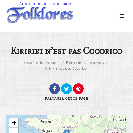
Kiririki n’est pas Cocorico
Catégorie
Vous êtes ici :
Accueil
/
Éléments
/
Légendes
/
Kiririki n’est pas Cocorico
Lieu
PARTAGER
CETTE PAGE
+
Rechercher
−