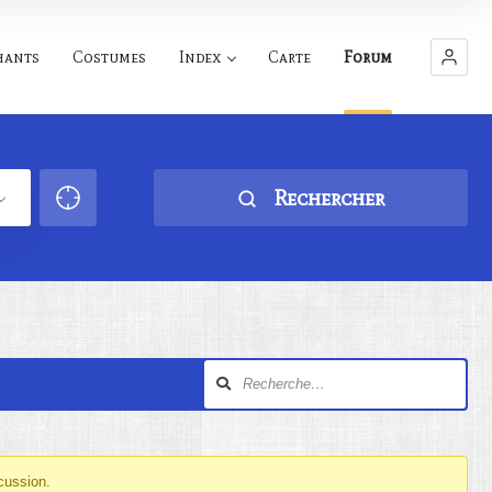
hants
Costumes
Index
Carte
Forum
Rechercher
cussion.