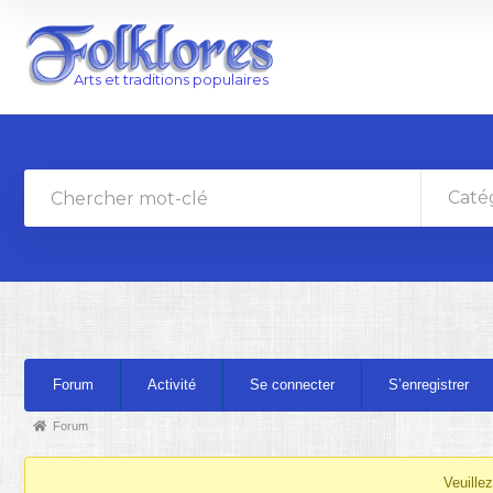
Caté
Navigation
Forum
Activité
Se connecter
S’enregistrer
du
forum
Fil
Forum
d’Ariane
Veuille
du