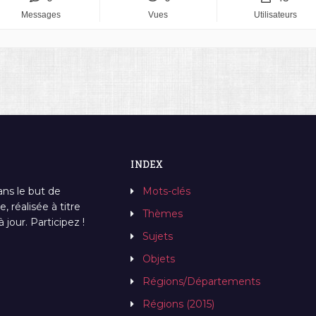
Messages
Vues
Utilisateurs
INDEX
ans le but de
Mots-clés
, réalisée à titre
Thèmes
jour. Participez !
Sujets
Objets
Régions/Départements
Régions (2015)