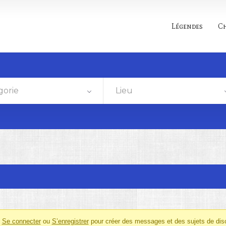
Légendes
C
gorie
Lieu
z
Se connecter
ou
S’enregistrer
pour créer des messages et des sujets de dis