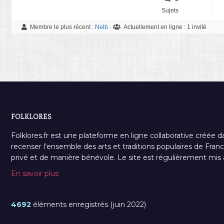
Sujets
Membre le plus récent :
Nelb
·
Actuellement en ligne :
1 invité
FOLKLORES
Folklores.fr est une plateforme en ligne collaborative créée d
recenser l’ensemble des arts et traditions populaires de France
privé et de manière bénévole. Le site est régulièrement mis à 
En savoir plus
4692
éléments enregistrés (juin 2022)