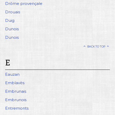
Drôme provençale
Drouais
Duig
Dunois
Dunois
BACK TO TOP
E
Eauzan
Emblavès
Embrunais
Embrunois
Entremonts