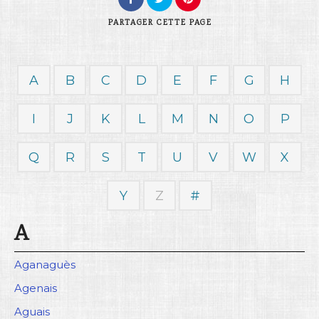
PARTAGER
CETTE PAGE
A
B
C
D
E
F
G
H
Rechercher
I
J
K
L
M
N
O
P
Q
R
S
T
U
V
W
X
Y
Z
#
A
Aganaguès
Agenais
Aguais