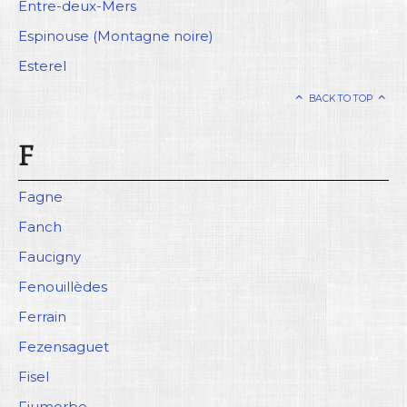
Entre-deux-Mers
Espinouse (Montagne noire)
Esterel
BACK TO TOP
F
Fagne
Fanch
Faucigny
Fenouillèdes
Ferrain
Fezensaguet
Fisel
Fiumorbo