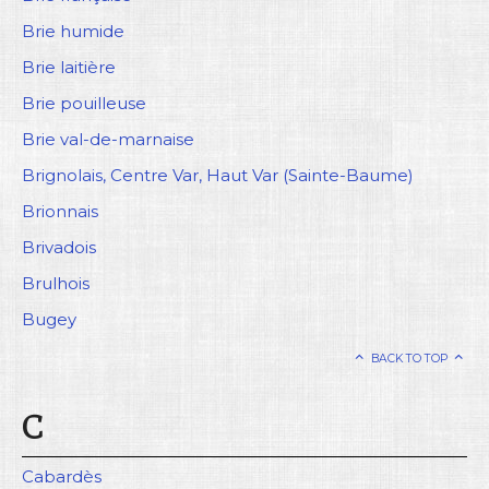
Brie humide
Brie laitière
Brie pouilleuse
Brie val-de-marnaise
Brignolais, Centre Var, Haut Var (Sainte-Baume)
Brionnais
Brivadois
Brulhois
Bugey
BACK TO TOP
C
Cabardès