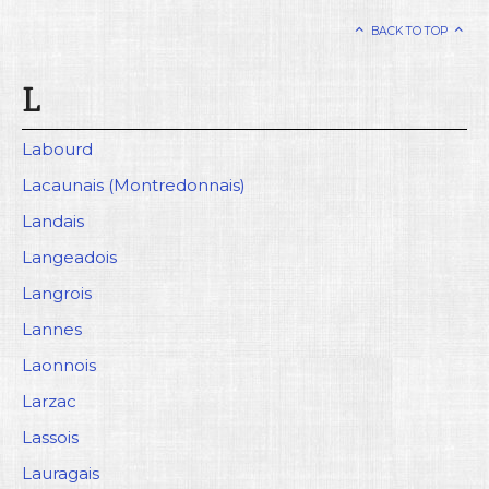
BACK TO TOP
L
Labourd
Lacaunais (Montredonnais)
Landais
Langeadois
Langrois
Lannes
Laonnois
Larzac
Lassois
Lauragais