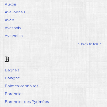
Auxois
Avallonnais
Aven
Avesnois
Avranchin
BACK TO TOP
B
Bagnaja
Balagne
Balmes viennoises
Baronnies
Baronnies des Pyrénées