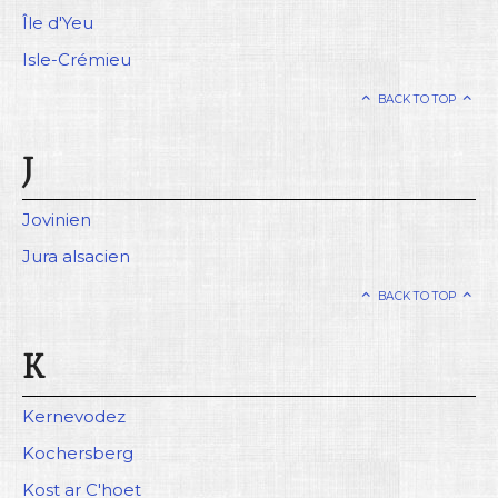
Île d'Yeu
Isle-Crémieu
BACK TO TOP
J
Jovinien
Jura alsacien
BACK TO TOP
K
Kernevodez
Kochersberg
Kost ar C'hoet