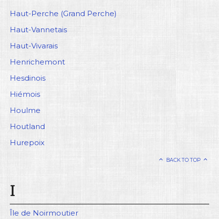
Haut-Perche (Grand Perche)
Haut-Vannetais
Haut-Vivarais
Henrichemont
Hesdinois
Hiémois
Houlme
Houtland
Hurepoix
BACK TO TOP
I
Île de Noirmoutier