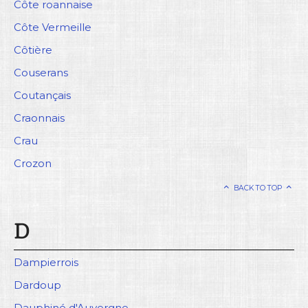
Côte roannaise
Côte Vermeille
Côtière
Couserans
Coutançais
Craonnais
Crau
Crozon
BACK TO TOP
D
Dampierrois
Dardoup
Dauphiné d'Auvergne