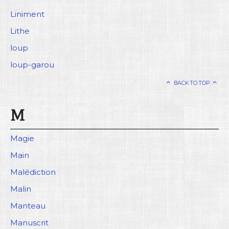
Liniment
Lithe
loup
loup-garou
BACK TO TOP
M
Magie
Main
Malédiction
Malin
Manteau
Manuscrit