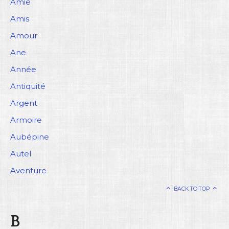
Amie
Amis
Amour
Ane
Année
Antiquité
Argent
Armoire
Aubépine
Autel
Aventure
BACK TO TOP
B