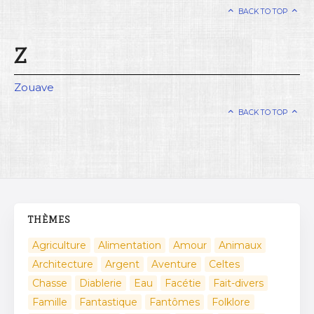
BACK TO TOP
Z
Zouave
BACK TO TOP
THÈMES
Agriculture
Alimentation
Amour
Animaux
Architecture
Argent
Aventure
Celtes
Chasse
Diablerie
Eau
Facétie
Fait-divers
Famille
Fantastique
Fantômes
Folklore