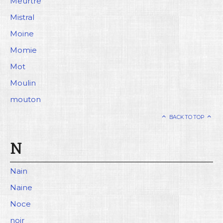
Meurtre
Mistral
Moine
Momie
Mot
Moulin
mouton
BACK TO TOP
N
Nain
Naine
Noce
noir