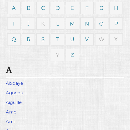
A
B
C
D
E
F
G
H
Rechercher
I
J
K
L
M
N
O
P
Q
R
S
T
U
V
W
X
Y
Z
A
Abbaye
Agneau
Aiguille
Ame
Ami