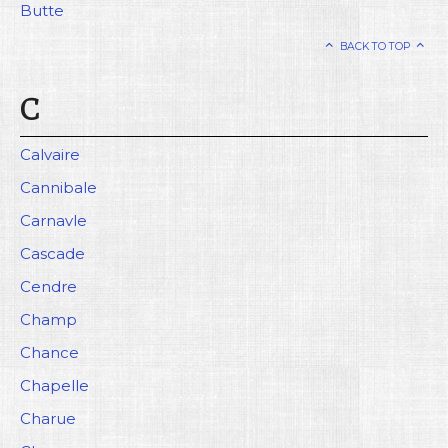
Butte
BACK TO TOP
C
Calvaire
Cannibale
Carnavle
Cascade
Cendre
Champ
Chance
Chapelle
Charue