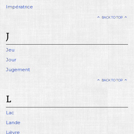
Impératrice
BACK TO TOP
J
Jeu
Jour
Jugement
BACK TO TOP
L
Lac
Lande
Lièvre