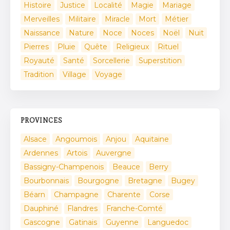
Histoire
Justice
Localité
Magie
Mariage
Merveilles
Militaire
Miracle
Mort
Métier
Naissance
Nature
Noce
Noces
Noël
Nuit
Pierres
Pluie
Quête
Religieux
Rituel
Royauté
Santé
Sorcellerie
Superstition
Tradition
Village
Voyage
PROVINCES
Alsace
Angoumois
Anjou
Aquitaine
Ardennes
Artois
Auvergne
Bassigny-Champenois
Beauce
Berry
Bourbonnais
Bourgogne
Bretagne
Bugey
Béarn
Champagne
Charente
Corse
Dauphiné
Flandres
Franche-Comté
Gascogne
Gatinais
Guyenne
Languedoc