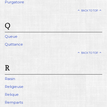
Purgatoire
BACK TO TOP
Q
Queue
Quittance
BACK TO TOP
R
Raisin
Religieuse
Relique
Remparts