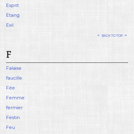
Esprit
Etang
Exil
BACK TO TOP
F
Falaise
faucille
Fée
Femme
fermier
Festin
Feu