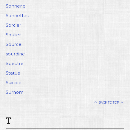
Sonnerie
Sonnettes
Sorcier
Soulier
Source
sourdine
Spectre
Statue
Suicide
Surnom
BACK TO TOP
T