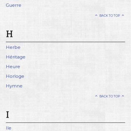
Guerre
BACK TO TOP
H
Herbe
Héritage
Heure
Horloge
Hymne
BACK TO TOP
I
Ile