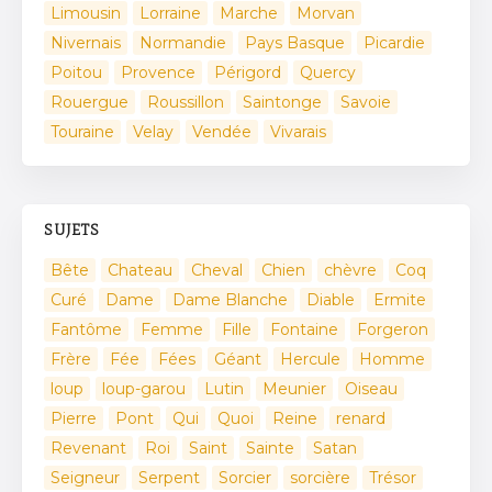
Limousin
Lorraine
Marche
Morvan
Nivernais
Normandie
Pays Basque
Picardie
Poitou
Provence
Périgord
Quercy
Rouergue
Roussillon
Saintonge
Savoie
Touraine
Velay
Vendée
Vivarais
SUJETS
Bête
Chateau
Cheval
Chien
chèvre
Coq
Curé
Dame
Dame Blanche
Diable
Ermite
Fantôme
Femme
Fille
Fontaine
Forgeron
Frère
Fée
Fées
Géant
Hercule
Homme
loup
loup-garou
Lutin
Meunier
Oiseau
Pierre
Pont
Qui
Quoi
Reine
renard
Revenant
Roi
Saint
Sainte
Satan
Seigneur
Serpent
Sorcier
sorcière
Trésor