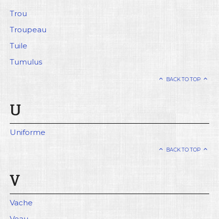
Trou
Troupeau
Tuile
Tumulus
BACK TO TOP
U
Uniforme
BACK TO TOP
V
Vache
Veau