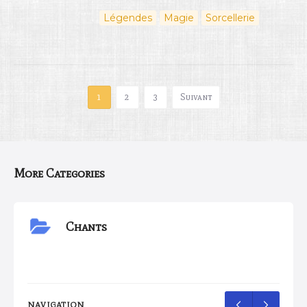
Légendes
Magie
Sorcellerie
1
2
3
Suivant
More Categories
Chants
NAVIGATION