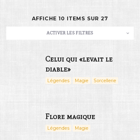
AFFICHE 10 ITEMS SUR 27
Rechercher
ACTIVER LES FILTRES
NOMBRE
10
TRIER PAR
Titre
ORDRE
Celui qui «levait le
diable»
Légendes
Magie
Sorcellerie
Flore magique
Légendes
Magie