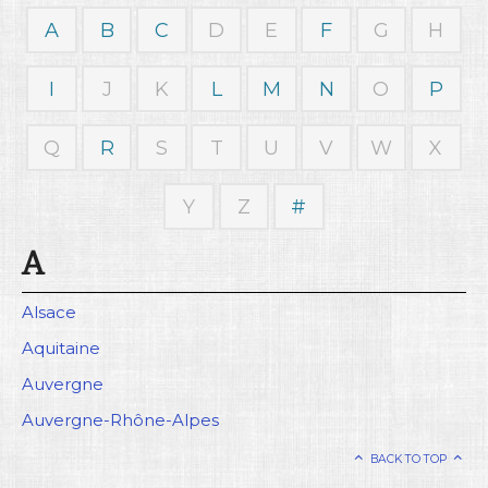
A
B
C
D
E
F
G
H
Rechercher
I
J
K
L
M
N
O
P
Q
R
S
T
U
V
W
X
Y
Z
#
A
Alsace
Aquitaine
Auvergne
Auvergne-Rhône-Alpes
BACK TO TOP