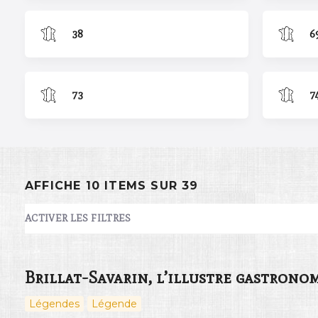
38
6
73
7
AFFICHE 10 ITEMS SUR 39
ACTIVER LES FILTRES
NOMBRE
10
TRIER PAR
Titre
ORDRE
Brillat-Savarin, l’illustre gastrono
Légendes
Légende