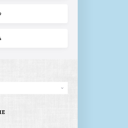
9
4
me