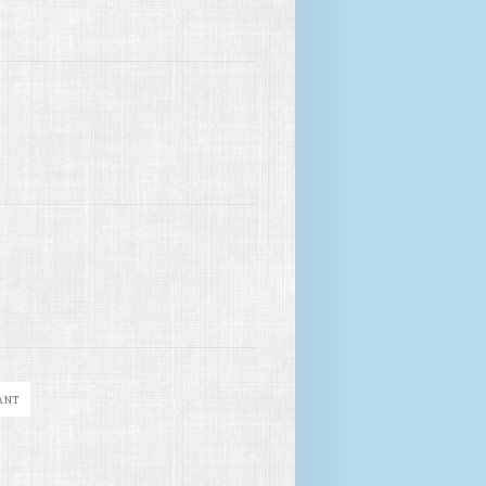
ant
26