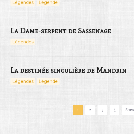
Légendes
Légende
La Dame-serpent de Sassenage
Légendes
La destinée singulière de Mandrin
Légendes
Légende
1
2
3
4
Suiv
03
10