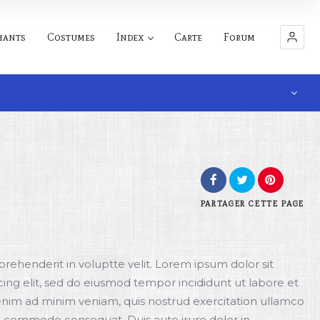
hants
Costumes
Index
Carte
Forum
PARTAGER
CETTE PAGE
eprehenderit in voluptte velit. Lorem ipsum dolor sit
cing elit, sed do eiusmod tempor incididunt ut labore et
enim ad minim veniam, quis nostrud exercitation ullamco
 ea commodo consequat. Duis aute irure dolor in