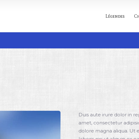
Légendes
C
Rechercher
Duis aute irure dolor in r
amet, consectetur adipisi
dolore magna aliqua. Ut 
laboris nisi ut aliquip ex