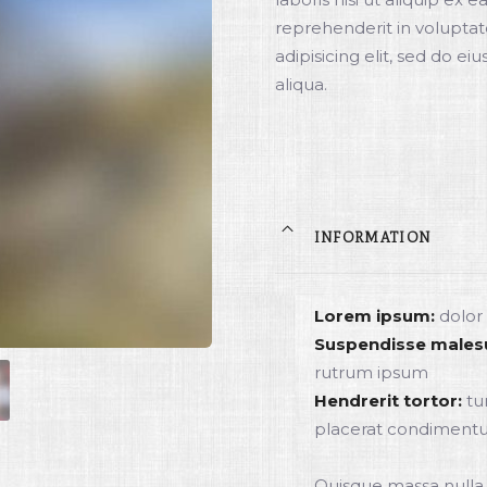
reprehenderit in voluptat
adipisicing elit, sed do 
aliqua.
INFORMATION
Lorem ipsum:
dolor 
Suspendisse males
rutrum ipsum
Hendrerit tortor:
tu
placerat condiment
Quisque massa nulla, ti