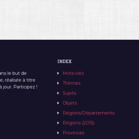
INDEX
ans le but de
Mots-clés
, réalisée à titre
Thèmes
jour. Participez !
Sujets
Objets
Régions/Départements
Régions (2015)
Provinces