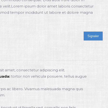
e velit.Lorem ipsum dolor amet laboris consectetur
eiusmod tempor incididunt ut labore et dolore magna
Signaler
sit amet, consectetur adipiscing elit.
uada:
tortor non vehicula posuere, tellus augue
rpis ac libero. Vivamus malesuada magna quis
um.
ncidunt id fringilla sed, convallis non felis.