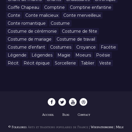
Coiffe Chapeau
Comptine
Comptine enfantine
Conte
Conte malicieux
Conte merveilleux
Conte romantique
Costume
Costume de cérémonie
Costume de fête
Costume de mariage
Costume de travail
Costume d’enfant
Costumes
Croyance
Facétie
Légende
Légendes
Magie
Moeurs
Poésie
Récit
Récit épique
Sorcellerie
Tablier
Veste
Accueil
Blog
Contact
© Folklores
Arts et traditions populaires de France |
Wikipatrimoine
|
Melk