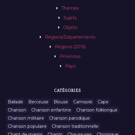
Thèmes
Sujets
Objets
Régions/Départements
Régions (2015)
Provinces
Pays
CATÉGORIES
Ballade
Berceuse
Blouse
Camisole
Cape
Chanson
Chanson enfantine
Chanson folklorique
Chanson militaire
Chanson parodique
Chanson populaire
Chanson traditionnelle
Chant de marins
Chants
Chaussures
Chronique