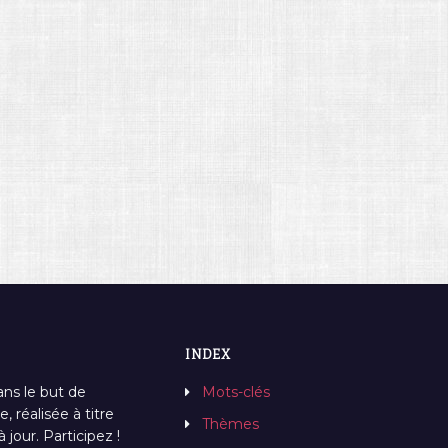
INDEX
ans le but de
Mots-clés
, réalisée à titre
Thèmes
jour. Participez !