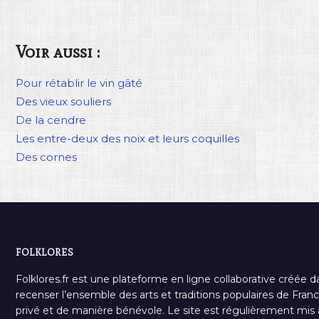
Voir aussi :
Pour rétablir le vin gâté
Des vieux souliers
De la cendre
Les entre-deux des noix et leurs coquilles
Des cornes
FOLKLORES
Folklores.fr est une plateforme en ligne collaborative créée d
recenser l’ensemble des arts et traditions populaires de France
privé et de manière bénévole. Le site est régulièrement mis à 