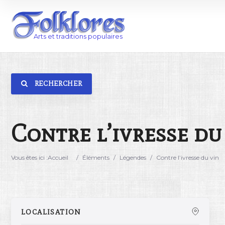
RECHERCHER
Catégorie
Lieu
Contre l’ivresse du
Vous êtes ici :
Accueil
/
Éléments
/
Légendes
/
Contre l’ivresse du vin
LOCALISATION