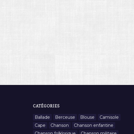
CATÉGORIES
Ballade
Berceuse
Blouse
Camisole
Cape
Chanson
Chanson enfantine
Chanson folklorique
Chanson militaire