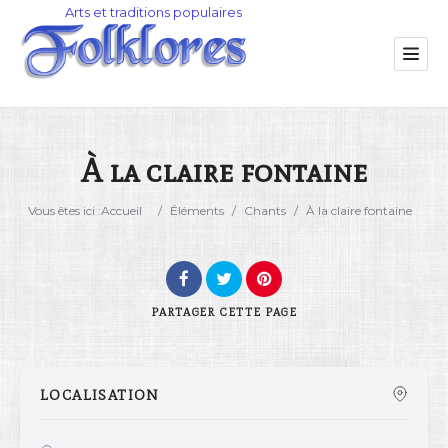
À la claire fontaine
Catégorie
Vous êtes ici :
Accueil
/
Éléments
/
Chants
/
À la claire fontaine
Lieu
PARTAGER
CETTE PAGE
LOCALISATION
Rechercher