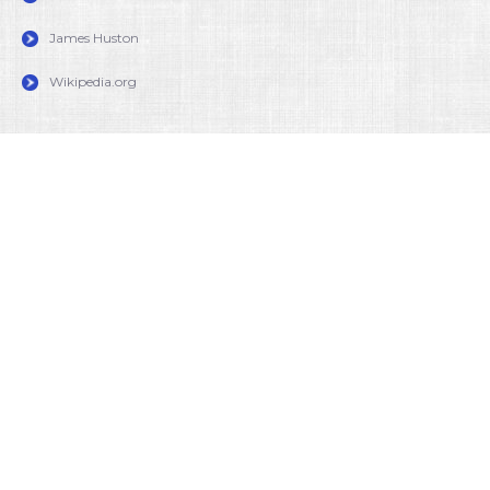
James Huston
Wikipedia.org
DESCRIPTION(S)
3
Paroles (avec laisse – version chantée)
À la claire fontaine
M’en allant promener
J’ai trouvé l’eau si belle
Que je m’y suis baigné
Il y a longtemps que je t’aime,