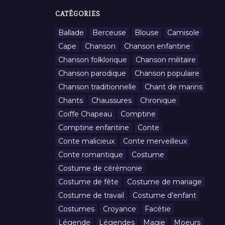
CATÉGORIES
Ballade
Berceuse
Blouse
Camisole
Cape
Chanson
Chanson enfantine
Chanson folklorique
Chanson militaire
Chanson parodique
Chanson populaire
Chanson traditionnelle
Chant de marins
Chants
Chaussures
Chronique
Coiffe Chapeau
Comptine
Comptine enfantine
Conte
Conte malicieux
Conte merveilleux
Conte romantique
Costume
Costume de cérémonie
Costume de fête
Costume de mariage
Costume de travail
Costume d’enfant
Costumes
Croyance
Facétie
Légende
Légendes
Magie
Moeurs