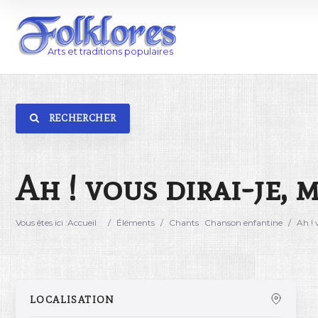
RECHERCHER
Catégorie
Lieu
Ah ! vous dirai-je,
Vous êtes ici :
Accueil
/
Éléments
/
Chants
Chanson enfantine
/
Ah ! 
LOCALISATION