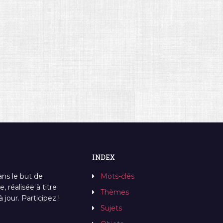
INDEX
ans le but de
Mots-clés
, réalisée à titre
Thèmes
jour. Participez !
Sujets