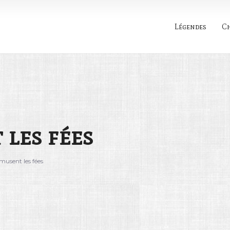
Légendes
C
Rechercher
les fées
usent les fées