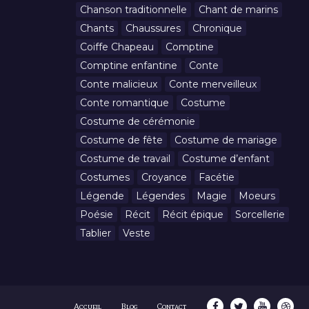
Chanson traditionnelle
Chant de marins
Chants
Chaussures
Chronique
Coiffe Chapeau
Comptine
Comptine enfantine
Conte
Conte malicieux
Conte merveilleux
Conte romantique
Costume
Costume de cérémonie
Costume de fête
Costume de mariage
Costume de travail
Costume d’enfant
Costumes
Croyance
Facétie
Légende
Légendes
Magie
Moeurs
Poésie
Récit
Récit épique
Sorcellerie
Tablier
Veste
Accueil
Blog
Contact