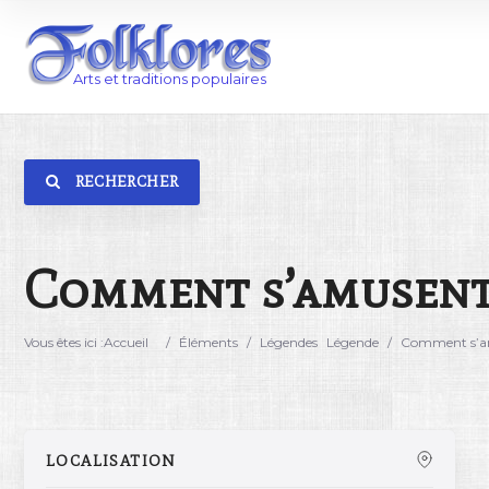
RECHERCHER
Catégorie
Lieu
Comment s’amusent 
Vous êtes ici :
Accueil
/
Éléments
/
Légendes
Légende
/
Comment s’am
LOCALISATION