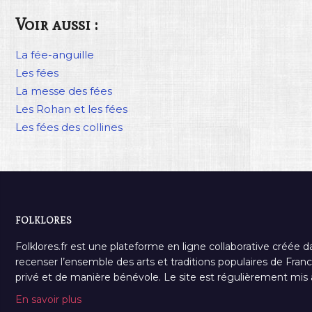
Voir aussi :
La fée-anguille
Les fées
La messe des fées
Les Rohan et les fées
Les fées des collines
FOLKLORES
Folklores.fr est une plateforme en ligne collaborative créée d
recenser l’ensemble des arts et traditions populaires de France
privé et de manière bénévole. Le site est régulièrement mis à 
En savoir plus