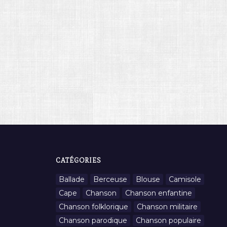
CATÉGORIES
Ballade
Berceuse
Blouse
Camisole
Cape
Chanson
Chanson enfantine
Chanson folklorique
Chanson militaire
Chanson parodique
Chanson populaire