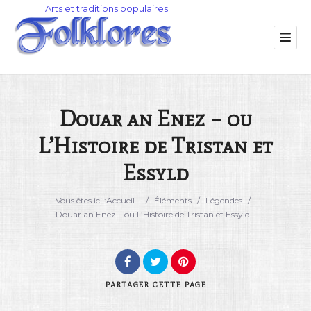
Douar an Enez – ou
L’Histoire de Tristan et
Catégorie
Essyld
Lieu
Vous êtes ici :
Accueil
/
Éléments
/
Légendes
/
Douar an Enez – ou L’Histoire de Tristan et Essyld
PARTAGER
CETTE PAGE
Rechercher