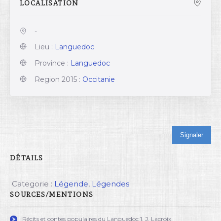
LOCALISATION
-
Lieu :
Languedoc
Province :
Languedoc
Region 2015 :
Occitanie
Signaler
DÉTAILS
Categorie :
Légende
,
Légendes
SOURCES/MENTIONS
Récits et contes populaires du Languedoc 1. J. Lacroix