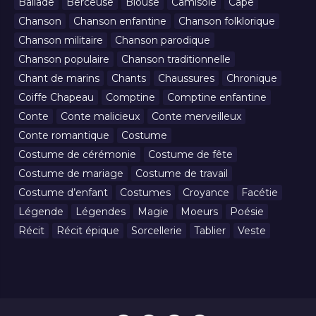
Ballade
Berceuse
Blouse
Camisole
Cape
Chanson
Chanson enfantine
Chanson folklorique
Chanson militaire
Chanson parodique
Chanson populaire
Chanson traditionnelle
Chant de marins
Chants
Chaussures
Chronique
Coiffe Chapeau
Comptine
Comptine enfantine
Conte
Conte malicieux
Conte merveilleux
Conte romantique
Costume
Costume de cérémonie
Costume de fête
Costume de mariage
Costume de travail
Costume d’enfant
Costumes
Croyance
Facétie
Légende
Légendes
Magie
Moeurs
Poésie
Récit
Récit épique
Sorcellerie
Tablier
Veste