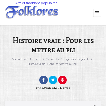
Histoire vraie : Pour les
mettre au pli
Catégorie
Vous êtes ici :
Accueil
/
Éléments
/
Légendes
Légende
/
Lieu
Histoire vraie : Pour les mettre au pli
PARTAGER
CETTE PAGE
Rechercher