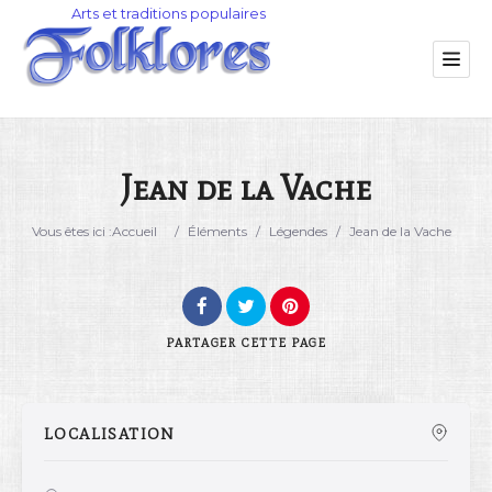
Jean de la Vache
Catégorie
Vous êtes ici :
Accueil
/
Éléments
/
Légendes
/
Jean de la Vache
Lieu
PARTAGER
CETTE PAGE
LOCALISATION
Rechercher