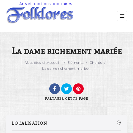
La dame richement mariée
Catégorie
Vous êtes ici :
Accueil
/
Éléments
/
Chants
/
La dame richement mariée
Lieu
PARTAGER
CETTE PAGE
LOCALISATION
Rechercher