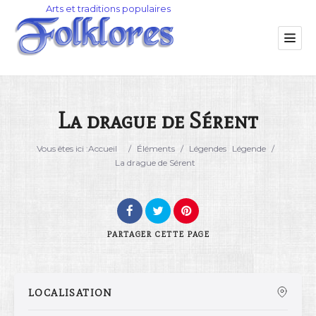
La drague de Sérent
Catégorie
Vous êtes ici :
Accueil
/
Éléments
/
Légendes
Légende
/
La drague de Sérent
Lieu
PARTAGER
CETTE PAGE
LOCALISATION
Rechercher