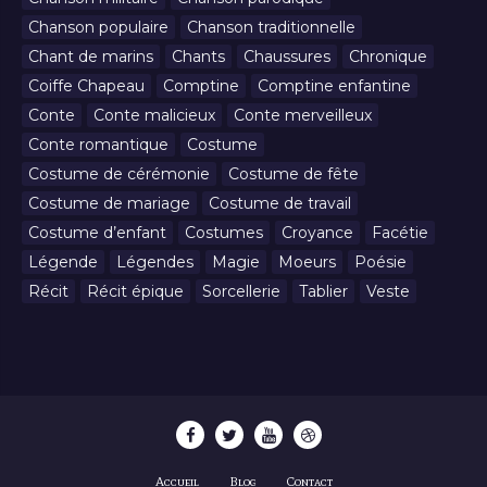
Chanson populaire
Chanson traditionnelle
Chant de marins
Chants
Chaussures
Chronique
Coiffe Chapeau
Comptine
Comptine enfantine
Conte
Conte malicieux
Conte merveilleux
Conte romantique
Costume
Costume de cérémonie
Costume de fête
Costume de mariage
Costume de travail
Costume d’enfant
Costumes
Croyance
Facétie
Légende
Légendes
Magie
Moeurs
Poésie
Récit
Récit épique
Sorcellerie
Tablier
Veste
Accueil
Blog
Contact