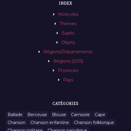
INDEX
Mots-clés
Thèmes
Sujets
Objets
Régions/Départements
Régions (2015)
Provinces
Pays
CATÉGORIES
Ballade
Berceuse
Blouse
Camisole
Cape
Chanson
Chanson enfantine
Chanson folklorique
Chanson militaire
Chanson parodique