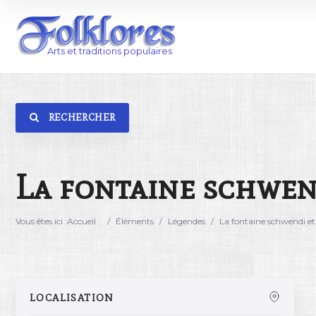
RECHERCHER
Catégorie
Lieu
La fontaine schwend
Vous êtes ici :
Accueil
/
Éléments
/
Légendes
/
La fontaine schwendi et 
LOCALISATION