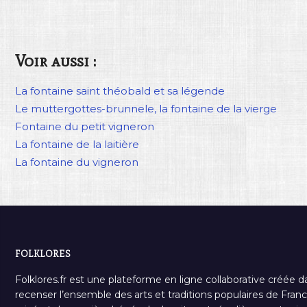
Voir aussi :
La fontaine saint théobald et sa légende
Le muttergottes-brunnele, la fontaine de la vierge
Fontaine du petit vigneron
La fontaine de la laitière
La fontaine du vigneron
FOLKLORES
Folklores.fr est une plateforme en ligne collaborative créée d
recenser l’ensemble des arts et traditions populaires de France