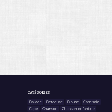
CATÉGORIES
Ballade
Berceuse
Blouse
Camisole
Cape
Chanson
Chanson enfantine