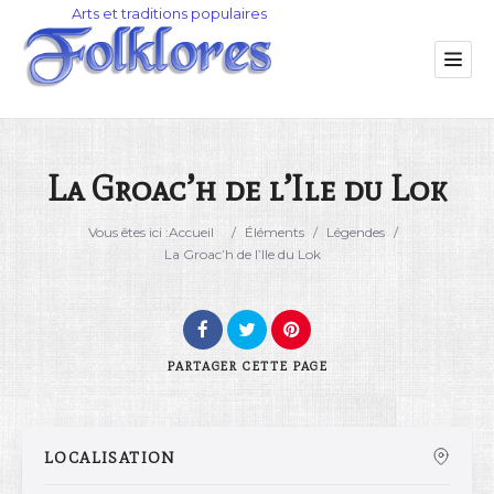
La Groac’h de l’Ile du Lok
Catégorie
Vous êtes ici :
Accueil
/
Éléments
/
Légendes
/
La Groac’h de l’Ile du Lok
Lieu
PARTAGER
CETTE PAGE
LOCALISATION
Rechercher