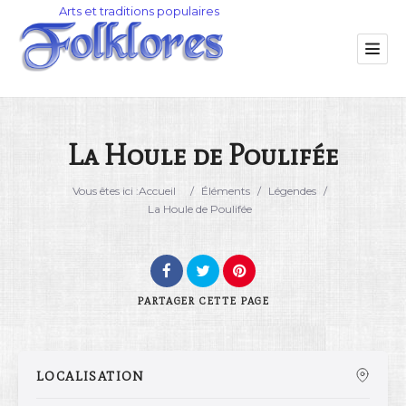
La Houle de Poulifée
Catégorie
Vous êtes ici :
Accueil
/
Éléments
/
Légendes
/
La Houle de Poulifée
Lieu
PARTAGER
CETTE PAGE
LOCALISATION
Rechercher