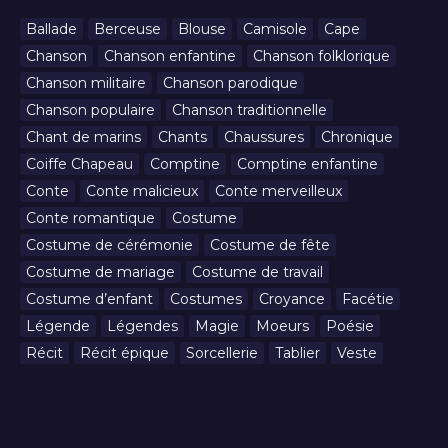
Ballade
Berceuse
Blouse
Camisole
Cape
Chanson
Chanson enfantine
Chanson folklorique
Chanson militaire
Chanson parodique
Chanson populaire
Chanson traditionnelle
Chant de marins
Chants
Chaussures
Chronique
Coiffe Chapeau
Comptine
Comptine enfantine
Conte
Conte malicieux
Conte merveilleux
Conte romantique
Costume
Costume de cérémonie
Costume de fête
Costume de mariage
Costume de travail
Costume d’enfant
Costumes
Croyance
Facétie
Légende
Légendes
Magie
Moeurs
Poésie
Récit
Récit épique
Sorcellerie
Tablier
Veste