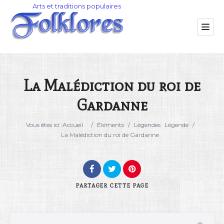
La Malédiction du roi de
Gardanne
Catégorie
Vous êtes ici :
Accueil
/
Éléments
/
Légendes
Légende
/
Lieu
La Malédiction du roi de Gardanne
PARTAGER
CETTE PAGE
Rechercher