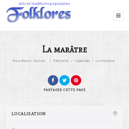
La marâtre
Catégorie
Vous êtes ici :
Accueil
/
Éléments
/
Légendes
/
La marâtre
Lieu
PARTAGER
CETTE PAGE
LOCALISATION
Rechercher