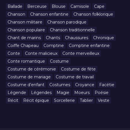
Ballade
Berceuse
Blouse
Camisole
Cape
Chanson
Chanson enfantine
Chanson folklorique
Chanson militaire
Chanson parodique
Chanson populaire
Chanson traditionnelle
Chant de marins
Chants
Chaussures
Chronique
Coiffe Chapeau
Comptine
Comptine enfantine
Conte
Conte malicieux
Conte merveilleux
Conte romantique
Costume
Costume de cérémonie
Costume de fête
Costume de mariage
Costume de travail
Costume d’enfant
Costumes
Croyance
Facétie
Légende
Légendes
Magie
Moeurs
Poésie
Récit
Récit épique
Sorcellerie
Tablier
Veste