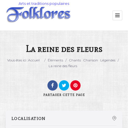
La reine des fleurs
Catégorie
Vous êtes ici :
Accueil
/
Éléments
/
Chants
Chanson
Légendes
/
La reine des fleurs
Lieu
PARTAGER
CETTE PAGE
LOCALISATION
Rechercher