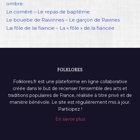
ombre
Le comêré – Le repas de baptême
Le bouebe de Raivïnnes – Le garçon de Ravines
Lai fôle de lai fiaincie – La « fôle » de la fiancée
FOLKLORES
Folklores.fr est une plateforme en ligne collaborative
créée dans le but de recenser l’ensemble des arts et
traditions populaires de France, réalisée à titre privé et de
manière bénévole. Le site est régulièrement mis à jour.
Participez !
En savoir plus