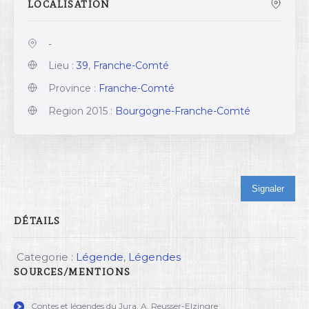
LOCALISATION
-
Lieu :
39
,
Franche-Comté
Province :
Franche-Comté
Region 2015 :
Bourgogne-Franche-Comté
Signaler
DÉTAILS
Categorie :
Légende
,
Légendes
SOURCES/MENTIONS
Contes et légendes du Jura, A. Reusser-Elzingre