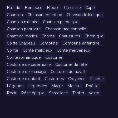
Ballade
Berceuse
Blouse
Camisole
Cape
Chanson
Chanson enfantine
Chanson folklorique
Chanson militaire
Chanson parodique
Chanson populaire
Chanson traditionnelle
Chant de marins
Chants
Chaussures
Chronique
Coiffe Chapeau
Comptine
Comptine enfantine
Conte
Conte malicieux
Conte merveilleux
Conte romantique
Costume
Costume de cérémonie
Costume de fête
Costume de mariage
Costume de travail
Costume d’enfant
Costumes
Croyance
Facétie
Légende
Légendes
Magie
Moeurs
Poésie
Récit
Récit épique
Sorcellerie
Tablier
Veste