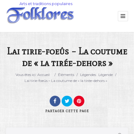
Lai tirie-foeûs – La coutume
de « la tirée-dehors »
Catégorie
Vous êtes ici :
Accueil
/
Éléments
/
Légendes
Légende
/
Lieu
Lai tirie-foeûs – La coutume de « la tirée-dehors »
PARTAGER
CETTE PAGE
Rechercher