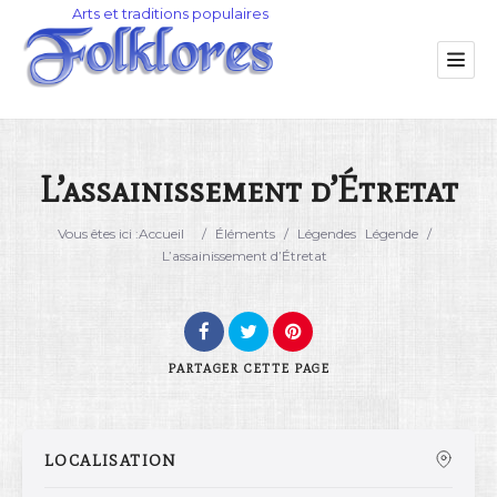
L’assainissement d’Étretat
Catégorie
Vous êtes ici :
Accueil
/
Éléments
/
Légendes
Légende
/
L’assainissement d’Étretat
Lieu
PARTAGER
CETTE PAGE
LOCALISATION
Rechercher