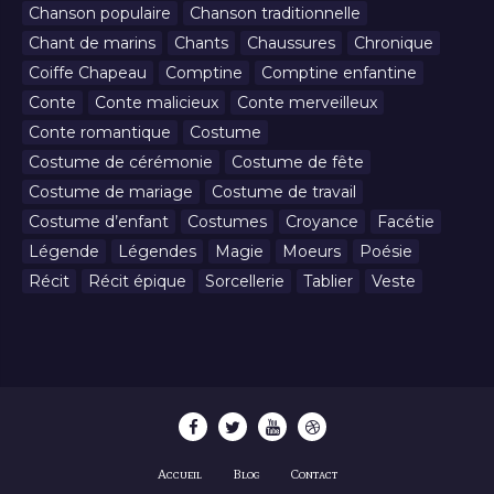
Chanson populaire
Chanson traditionnelle
Chant de marins
Chants
Chaussures
Chronique
Coiffe Chapeau
Comptine
Comptine enfantine
Conte
Conte malicieux
Conte merveilleux
Conte romantique
Costume
Costume de cérémonie
Costume de fête
Costume de mariage
Costume de travail
Costume d’enfant
Costumes
Croyance
Facétie
Légende
Légendes
Magie
Moeurs
Poésie
Récit
Récit épique
Sorcellerie
Tablier
Veste
Accueil
Blog
Contact