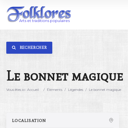
RECHERCHER
Catégorie
Lieu
Le bonnet magique
Vous êtes ici :
Accueil
/
Éléments
/
Légendes
/
Le bonnet magique
LOCALISATION