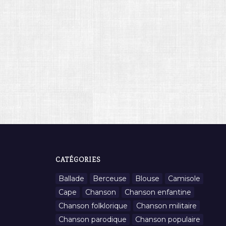
CATÉGORIES
Ballade
Berceuse
Blouse
Camisole
Cape
Chanson
Chanson enfantine
Chanson folklorique
Chanson militaire
Chanson parodique
Chanson populaire