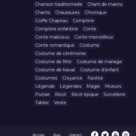
Chanson traditionnelle
Chant de marins
Chants
Chaussures
Chronique
Coiffe Chapeau
Comptine
Comptine enfantine
Conte
Conte malicieux
Conte merveilleux
Conte romantique
Costume
Costume de cérémonie
Costume de fête
Costume de mariage
Costume de travail
Costume d’enfant
Costumes
Croyance
Facétie
Légende
Légendes
Magie
Moeurs
Poésie
Récit
Récit épique
Sorcellerie
Tablier
Veste
Accueil
Blog
Contact