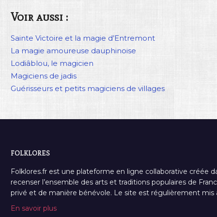
Voir aussi :
Sainte Victoire et la magie d’Entremont
La magie amoureuse dauphinoise
Lodiâblou, le magicien
Magiciens de jadis
Guérisseurs et petits magiciens de villages
FOLKLORES
Folklores.fr est une plateforme en ligne collaborative créée d
recenser l’ensemble des arts et traditions populaires de France
privé et de manière bénévole. Le site est régulièrement mis à 
En savoir plus