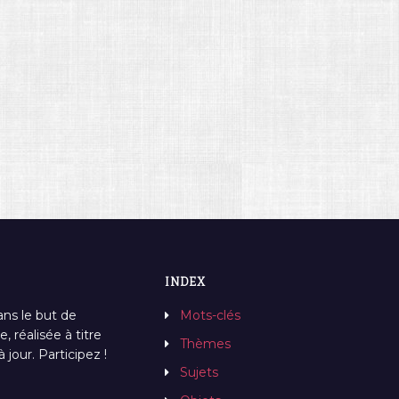
INDEX
ans le but de
Mots-clés
, réalisée à titre
Thèmes
jour. Participez !
Sujets