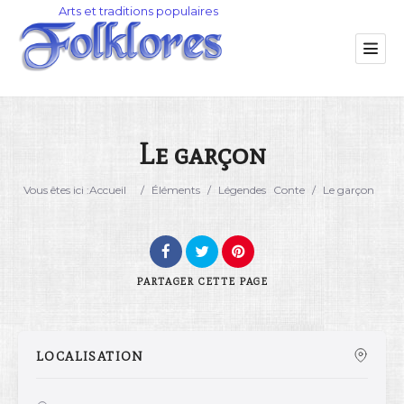
Le garçon
Catégorie
Vous êtes ici :
Accueil
/
Éléments
/
Légendes
Conte
/
Le garçon
Lieu
PARTAGER
CETTE PAGE
LOCALISATION
Rechercher