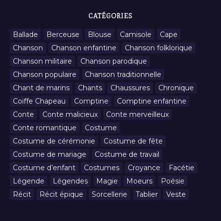
CATÉGORIES
Ballade
Berceuse
Blouse
Camisole
Cape
Chanson
Chanson enfantine
Chanson folklorique
Chanson militaire
Chanson parodique
Chanson populaire
Chanson traditionnelle
Chant de marins
Chants
Chaussures
Chronique
Coiffe Chapeau
Comptine
Comptine enfantine
Conte
Conte malicieux
Conte merveilleux
Conte romantique
Costume
Costume de cérémonie
Costume de fête
Costume de mariage
Costume de travail
Costume d’enfant
Costumes
Croyance
Facétie
Légende
Légendes
Magie
Moeurs
Poésie
Récit
Récit épique
Sorcellerie
Tablier
Veste