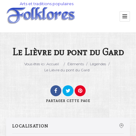
Le Lièvre du pont du Gard
Catégorie
Vous êtes ici :
Accueil
/
Éléments
/
Légendes
/
Le Lièvre du pont du Gard
Lieu
PARTAGER
CETTE PAGE
LOCALISATION
Rechercher