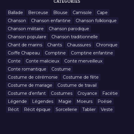
CATÉGORIES
Ballade
Berceuse
Blouse
Camisole
Cape
Chanson
Chanson enfantine
Chanson folklorique
Chanson militaire
Chanson parodique
Chanson populaire
Chanson traditionnelle
Chant de marins
Chants
Chaussures
Chronique
Coiffe Chapeau
Comptine
Comptine enfantine
Conte
Conte malicieux
Conte merveilleux
Conte romantique
Costume
Costume de cérémonie
Costume de fête
Costume de mariage
Costume de travail
Costume d’enfant
Costumes
Croyance
Facétie
Légende
Légendes
Magie
Moeurs
Poésie
Récit
Récit épique
Sorcellerie
Tablier
Veste