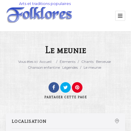
Le meunie
Catégorie
Vous êtes ici :
Accueil
/
Éléments
/
Chants
Berceuse
Chanson enfantine
Légendes
/
Le meunie
Lieu
PARTAGER
CETTE PAGE
LOCALISATION
Rechercher