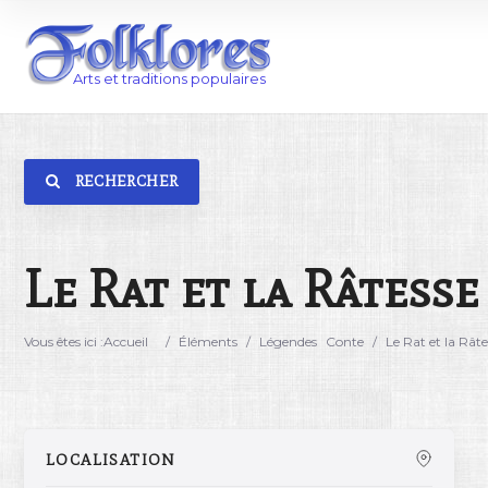
RECHERCHER
Catégorie
Lieu
Le Rat et la Râtesse
Vous êtes ici :
Accueil
/
Éléments
/
Légendes
Conte
/
Le Rat et la Râte
LOCALISATION