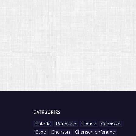
CATÉGORIES
Ballade
Berceuse
Blouse
Camisole
Cape
Chanson
Chanson enfantine