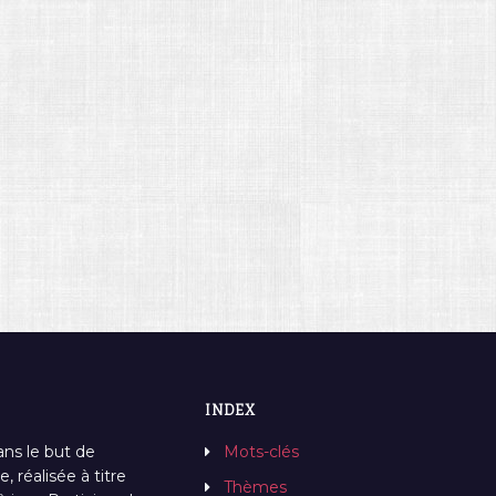
INDEX
ans le but de
Mots-clés
, réalisée à titre
Thèmes