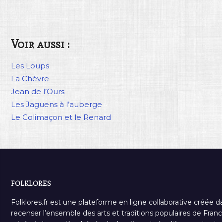
Voir aussi :
Les Loups
La Chèvre
Jean de l’Ours
Les Jaguens à l’auberge
Le Colimaçon et le Renard
FOLKLORES
Folklores.fr est une plateforme en ligne collaborative créée d
recenser l’ensemble des arts et traditions populaires de France