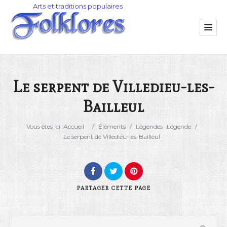
Le serpent de Villedieu-les-
Bailleul
Catégorie
Vous êtes ici :
Accueil
/
Éléments
/
Légendes
Légende
/
Lieu
Le serpent de Villedieu-les-Bailleul
PARTAGER
CETTE PAGE
Rechercher