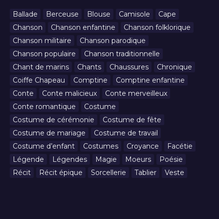
Ballade
Berceuse
Blouse
Camisole
Cape
Chanson
Chanson enfantine
Chanson folklorique
Chanson militaire
Chanson parodique
Chanson populaire
Chanson traditionnelle
Chant de marins
Chants
Chaussures
Chronique
Coiffe Chapeau
Comptine
Comptine enfantine
Conte
Conte malicieux
Conte merveilleux
Conte romantique
Costume
Costume de cérémonie
Costume de fête
Costume de mariage
Costume de travail
Costume d’enfant
Costumes
Croyance
Facétie
Légende
Légendes
Magie
Moeurs
Poésie
Récit
Récit épique
Sorcellerie
Tablier
Veste