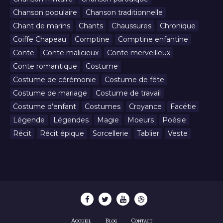
Chanson populaire
Chanson traditionnelle
Chant de marins
Chants
Chaussures
Chronique
Coiffe Chapeau
Comptine
Comptine enfantine
Conte
Conte malicieux
Conte merveilleux
Conte romantique
Costume
Costume de cérémonie
Costume de fête
Costume de mariage
Costume de travail
Costume d’enfant
Costumes
Croyance
Facétie
Légende
Légendes
Magie
Moeurs
Poésie
Récit
Récit épique
Sorcellerie
Tablier
Veste
Accueil
Blog
Contact