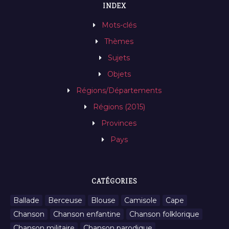
INDEX
Mots-clés
Thèmes
Sujets
Objets
Régions/Départements
Régions (2015)
Provinces
Pays
CATÉGORIES
Ballade
Berceuse
Blouse
Camisole
Cape
Chanson
Chanson enfantine
Chanson folklorique
Chanson militaire
Chanson parodique