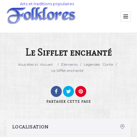
Le Sifflet enchanté
Catégorie
Vous êtes ici :
Accueil
/
Éléments
/
Légendes
Conte
/
Le Sifflet enchanté
Lieu
PARTAGER
CETTE PAGE
LOCALISATION
Rechercher