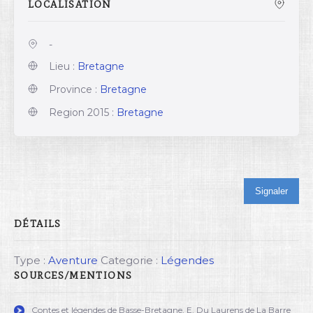
LOCALISATION
-
Lieu :
Bretagne
Province :
Bretagne
Region 2015 :
Bretagne
Signaler
DÉTAILS
Type :
Aventure
Categorie :
Légendes
SOURCES/MENTIONS
Contes et légendes de Basse-Bretagne, E. Du Laurens de La Barre