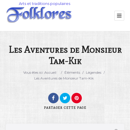
Les Aventures de Monsieur
Tam-Kik
Catégorie
Vous êtes ici :
Accueil
/
Éléments
/
Légendes
/
Lieu
Les Aventures de Monsieur Tam-Kik
PARTAGER
CETTE PAGE
Rechercher