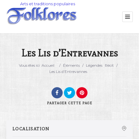
Les Lis d’Entrevannes
Catégorie
Vous êtes ici :
Accueil
/
Éléments
/
Légendes
Récit
/
Les Lis d’Entrevannes
Lieu
PARTAGER
CETTE PAGE
LOCALISATION
Rechercher