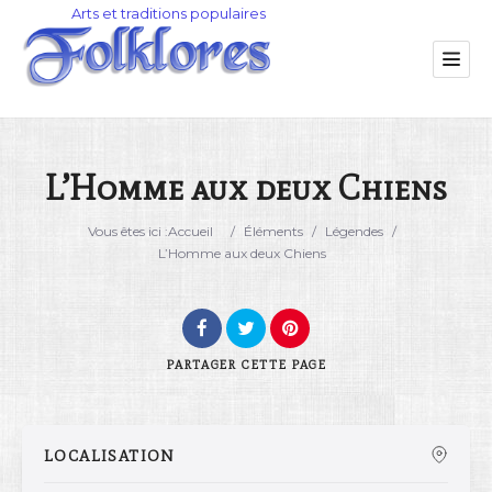
L’Homme aux deux Chiens
Catégorie
Vous êtes ici :
Accueil
/
Éléments
/
Légendes
/
L’Homme aux deux Chiens
Lieu
PARTAGER
CETTE PAGE
LOCALISATION
Rechercher