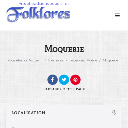
Moquerie
Catégorie
Vous êtes ici :
Accueil
/
Éléments
/
Légendes
Poésie
/
Moquerie
Lieu
PARTAGER
CETTE PAGE
LOCALISATION
Rechercher