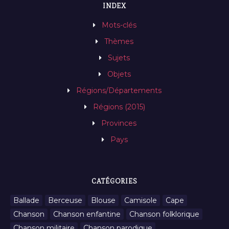
INDEX
Mots-clés
Thèmes
Sujets
Objets
Régions/Départements
Régions (2015)
Provinces
Pays
CATÉGORIES
Ballade
Berceuse
Blouse
Camisole
Cape
Chanson
Chanson enfantine
Chanson folklorique
Chanson militaire
Chanson parodique