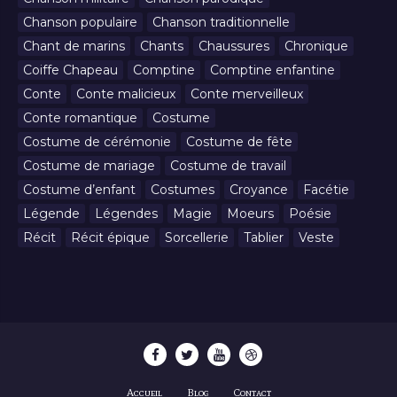
Chanson populaire
Chanson traditionnelle
Chant de marins
Chants
Chaussures
Chronique
Coiffe Chapeau
Comptine
Comptine enfantine
Conte
Conte malicieux
Conte merveilleux
Conte romantique
Costume
Costume de cérémonie
Costume de fête
Costume de mariage
Costume de travail
Costume d’enfant
Costumes
Croyance
Facétie
Légende
Légendes
Magie
Moeurs
Poésie
Récit
Récit épique
Sorcellerie
Tablier
Veste
Accueil
Blog
Contact