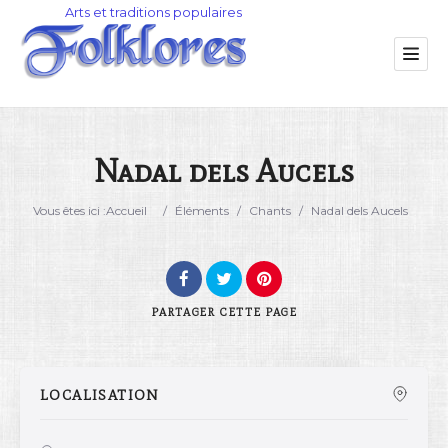
Nadal dels Aucels
Catégorie
Vous êtes ici :
Accueil
/
Éléments
/
Chants
/
Nadal dels Aucels
Lieu
PARTAGER
CETTE PAGE
LOCALISATION
Rechercher