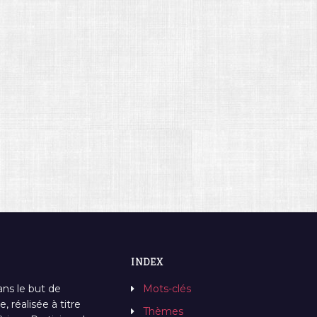
INDEX
ans le but de
Mots-clés
, réalisée à titre
Thèmes