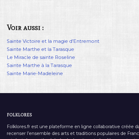
Voir aussi :
Sainte Victoire et la magie d’Entremont
Sainte Marthe et la Tarasque
Le Miracle de sainte Roseline
Sainte Marthe à la Tarasque
Sainte Marie-Madeleine
FOLKLORES
Folklores.fr est une plateforme en ligne collaborative créée d
recenser l’ensemble des arts et traditions populaires de France