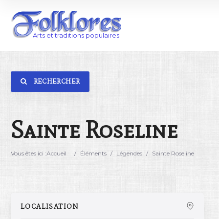
RECHERCHER
Catégorie
Lieu
Sainte Roseline
Vous êtes ici :
Accueil
/
Éléments
/
Légendes
/
Sainte Roseline
LOCALISATION