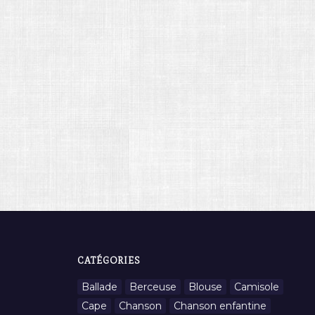
CATÉGORIES
Ballade
Berceuse
Blouse
Camisole
Cape
Chanson
Chanson enfantine