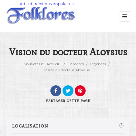
Vision du docteur Aloysius
Catégorie
Vous êtes ici :
Accueil
/
Éléments
/
Légendes
/
Vision du docteur Aloysius
Lieu
PARTAGER
CETTE PAGE
LOCALISATION
Rechercher