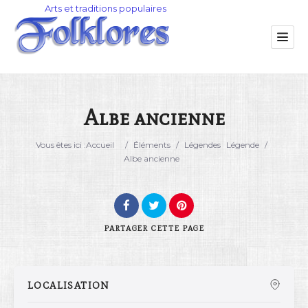
Albe ancienne
Catégorie
Vous êtes ici :
Accueil
/
Éléments
/
Légendes
Légende
/
Albe ancienne
Lieu
PARTAGER
CETTE PAGE
LOCALISATION
Rechercher