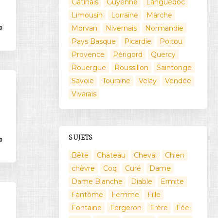
Gatinais
Guyenne
Languedoc
Limousin
Lorraine
Marche
Morvan
Nivernais
Normandie
0
Pays Basque
Picardie
Poitou
Provence
Périgord
Quercy
Rouergue
Roussillon
Saintonge
Savoie
Touraine
Velay
Vendée
Vivarais
SUJETS
0
Bête
Chateau
Cheval
Chien
chèvre
Coq
Curé
Dame
Dame Blanche
Diable
Ermite
Fantôme
Femme
Fille
Fontaine
Forgeron
Frère
Fée