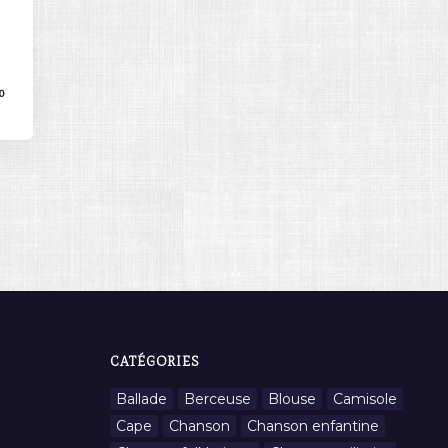
0
CATÉGORIES
Ballade
Berceuse
Blouse
Camisole
Cape
Chanson
Chanson enfantine