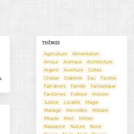
THÈMES
Agriculture
Alimentation
Amour
Animaux
Architecture
Argent
Aventure
Celtes
Chasse
Diablerie
Eau
Facétie
1
Fait-divers
Famille
Fantastique
Fantômes
Folklore
Histoire
Justice
Localité
Magie
Mariage
Merveilles
Militaire
Miracle
Mort
Métier
Naissance
Nature
Noce