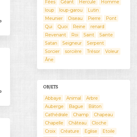
Fées
Géant
Hercule
Homme
loup
loup-garou
Lutin
Meunier
Oiseau
Pierre
Pont
0
Qui
Quoi
Reine
renard
Revenant
Roi
Saint
Sainte
Satan
Seigneur
Serpent
Sorcier
sorcière
Trésor
Voleur
Âne
OBJETS
0
Abbaye
Animal
Arbre
Auberge
Bague
Bâton
Cathédrale
Champ
Chapeau
Chapelle
Château
Cloche
Croix
Créature
Eglise
Etoile