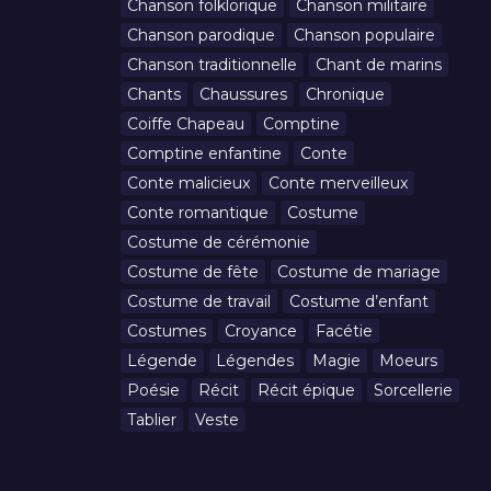
Chanson folklorique
Chanson militaire
Chanson parodique
Chanson populaire
Chanson traditionnelle
Chant de marins
Chants
Chaussures
Chronique
Coiffe Chapeau
Comptine
Comptine enfantine
Conte
Conte malicieux
Conte merveilleux
Conte romantique
Costume
Costume de cérémonie
Costume de fête
Costume de mariage
Costume de travail
Costume d’enfant
Costumes
Croyance
Facétie
Légende
Légendes
Magie
Moeurs
Poésie
Récit
Récit épique
Sorcellerie
Tablier
Veste