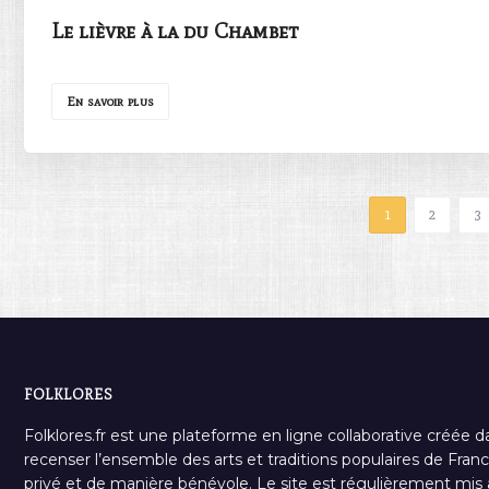
Le lièvre à la du Chambet
En savoir plus
1
2
3
FOLKLORES
Folklores.fr est une plateforme en ligne collaborative créée d
recenser l’ensemble des arts et traditions populaires de France
privé et de manière bénévole. Le site est régulièrement mis à 