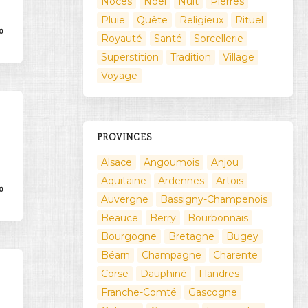
Noces
Noël
Nuit
Pierres
Pluie
Quête
Religieux
Rituel
0
Royauté
Santé
Sorcellerie
Superstition
Tradition
Village
Voyage
PROVINCES
Alsace
Angoumois
Anjou
Aquitaine
Ardennes
Artois
0
Auvergne
Bassigny-Champenois
Beauce
Berry
Bourbonnais
Bourgogne
Bretagne
Bugey
Béarn
Champagne
Charente
Corse
Dauphiné
Flandres
Franche-Comté
Gascogne