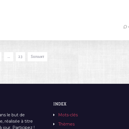
…
23
Suivant
INDEX
ans le but de
Mots-clés
, réalisée à titre
Thèmes
jour. Participez !