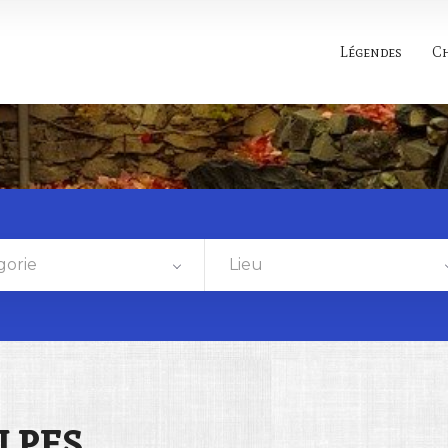
Légendes
C
gorie
Lieu
lpes