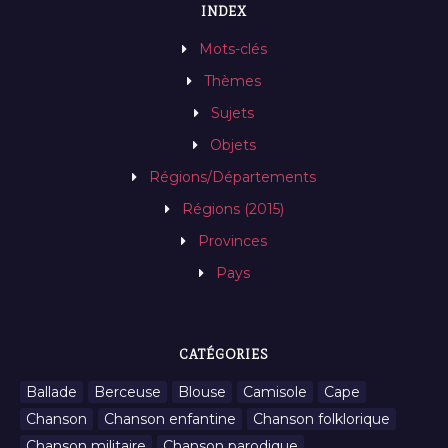
INDEX
Mots-clés
Thèmes
Sujets
Objets
Régions/Départements
Régions (2015)
Provinces
Pays
CATÉGORIES
Ballade
Berceuse
Blouse
Camisole
Cape
Chanson
Chanson enfantine
Chanson folklorique
Chanson militaire
Chanson parodique