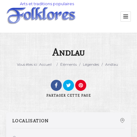
Andlau
Catégorie
Vous êtes ici :
Accueil
/
Éléments
/
Légendes
/
Andlau
Lieu
PARTAGER
CETTE PAGE
LOCALISATION
Rechercher