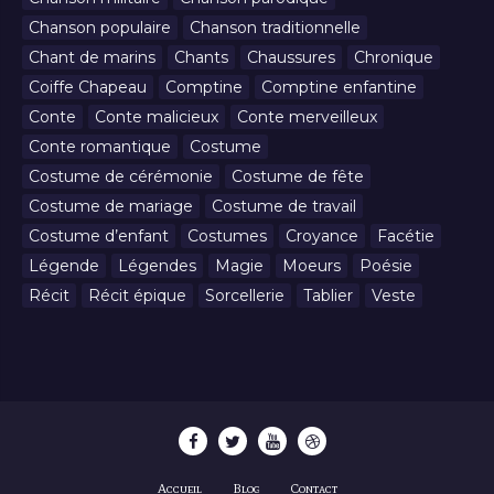
Chanson populaire
Chanson traditionnelle
Chant de marins
Chants
Chaussures
Chronique
Coiffe Chapeau
Comptine
Comptine enfantine
Conte
Conte malicieux
Conte merveilleux
Conte romantique
Costume
Costume de cérémonie
Costume de fête
Costume de mariage
Costume de travail
Costume d’enfant
Costumes
Croyance
Facétie
Légende
Légendes
Magie
Moeurs
Poésie
Récit
Récit épique
Sorcellerie
Tablier
Veste
Accueil
Blog
Contact