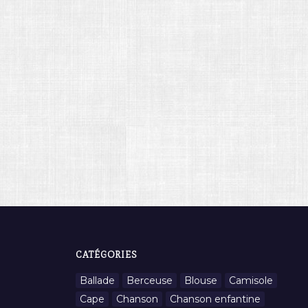
CATÉGORIES
Ballade
Berceuse
Blouse
Camisole
Cape
Chanson
Chanson enfantine