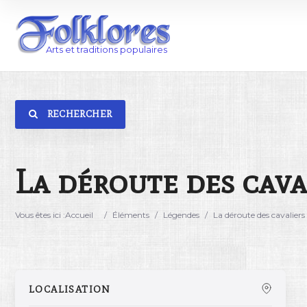
RECHERCHER
Catégorie
Lieu
La déroute des cava
Vous êtes ici :
Accueil
/
Éléments
/
Légendes
/
La déroute des cavaliers
LOCALISATION