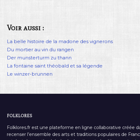
Voir aussi :
La belle histoire de la madone des vignerons
Du mortier au vin du rangen
Der munsterturm zu thann
La fontaine saint théobald et sa légende
Le winzer-brunnen
FOLKLORES
Folklores.fr est une plateforme en ligne collaborative créée d
recenser l’ensemble des arts et traditions populaires de France