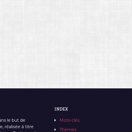
INDEX
ans le but de
Mots-clés
, réalisée à titre
Thèmes