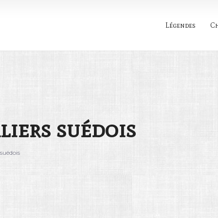
Légendes
C
Rechercher
liers suédois
 suédois