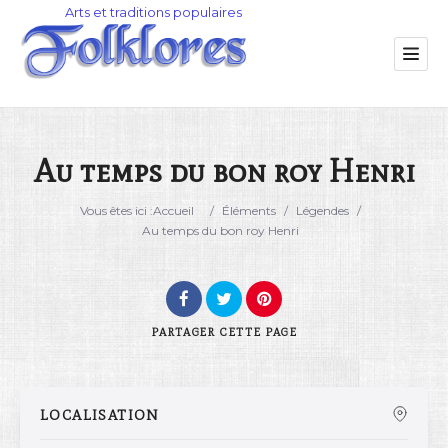
Au temps du bon roy Henri
Catégorie
Vous êtes ici :
Accueil
/
Éléments
/
Légendes
/
Au temps du bon roy Henri
Lieu
PARTAGER
CETTE PAGE
LOCALISATION
Rechercher