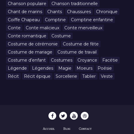
Chanson populaire
Chanson traditionnelle
Chant de marins
Chants
Chaussures
Chronique
Coiffe Chapeau
Comptine
Comptine enfantine
Conte
Conte malicieux
Conte merveilleux
Conte romantique
Costume
Costume de cérémonie
Costume de fête
Costume de mariage
Costume de travail
Costume d’enfant
Costumes
Croyance
Facétie
Légende
Légendes
Magie
Moeurs
Poésie
Récit
Récit épique
Sorcellerie
Tablier
Veste
Accueil
Blog
Contact