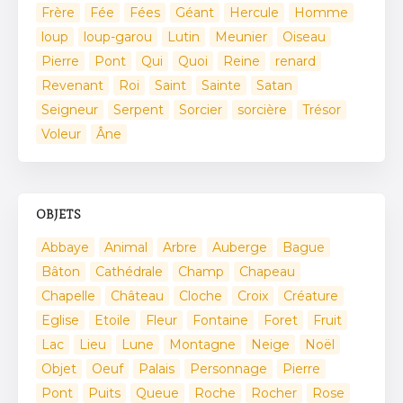
Frère
Fée
Fées
Géant
Hercule
Homme
loup
loup-garou
Lutin
Meunier
Oiseau
Pierre
Pont
Qui
Quoi
Reine
renard
Revenant
Roi
Saint
Sainte
Satan
Seigneur
Serpent
Sorcier
sorcière
Trésor
Voleur
Âne
OBJETS
Abbaye
Animal
Arbre
Auberge
Bague
Bâton
Cathédrale
Champ
Chapeau
Chapelle
Château
Cloche
Croix
Créature
Eglise
Etoile
Fleur
Fontaine
Foret
Fruit
Lac
Lieu
Lune
Montagne
Neige
Noël
Objet
Oeuf
Palais
Personnage
Pierre
Pont
Puits
Queue
Roche
Rocher
Rose