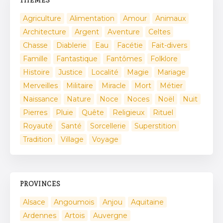
THÈMES
Agriculture
Alimentation
Amour
Animaux
Architecture
Argent
Aventure
Celtes
Chasse
Diablerie
Eau
Facétie
Fait-divers
Famille
Fantastique
Fantômes
Folklore
Histoire
Justice
Localité
Magie
Mariage
Merveilles
Militaire
Miracle
Mort
Métier
Naissance
Nature
Noce
Noces
Noël
Nuit
Pierres
Pluie
Quête
Religieux
Rituel
Royauté
Santé
Sorcellerie
Superstition
Tradition
Village
Voyage
PROVINCES
Alsace
Angoumois
Anjou
Aquitaine
Ardennes
Artois
Auvergne