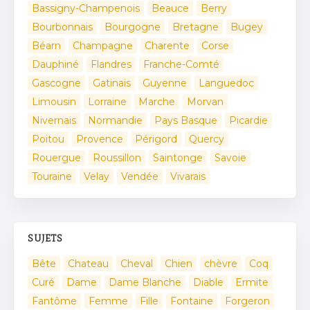
Bassigny-Champenois
Beauce
Berry
Bourbonnais
Bourgogne
Bretagne
Bugey
Béarn
Champagne
Charente
Corse
Dauphiné
Flandres
Franche-Comté
Gascogne
Gatinais
Guyenne
Languedoc
Limousin
Lorraine
Marche
Morvan
Nivernais
Normandie
Pays Basque
Picardie
Poitou
Provence
Périgord
Quercy
Rouergue
Roussillon
Saintonge
Savoie
Touraine
Velay
Vendée
Vivarais
SUJETS
Bête
Chateau
Cheval
Chien
chèvre
Coq
Curé
Dame
Dame Blanche
Diable
Ermite
Fantôme
Femme
Fille
Fontaine
Forgeron