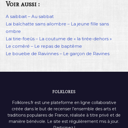
Voir aussi :
A saibbait – Au sabbat
Lai baîchatte sains ailombre – La jeune fille sans
ombre
Lai tirie-foeûs – La coutume de « la tirée-dehors »
Le comêré – Le repas de baptême
Le bouebe de Raivïnnes – Le garçon de Ravines
FOLKLORES
Folklores.fr est une plateforme en ligne collaborative
créée dans le but de recenser l’ensemble des arts et
traditions populaires de France, réalisée à titre privé et de
manière bénévole. Le site est régulièrement mis à jour.
Participez !