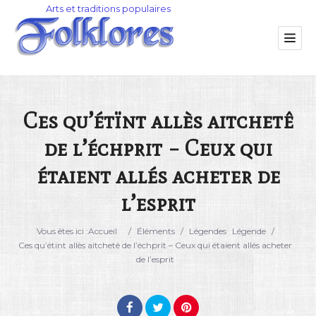
Ces qu’étïnt allès aitchetê
de l’échprit – Ceux qui
Catégorie
étaient allés acheter de
Lieu
l’esprit
Vous êtes ici :
Accueil
/
Éléments
/
Légendes
Légende
/
Ces qu’étïnt allès aitchetê de l’échprit – Ceux qui étaient allés acheter
de l’esprit
Rechercher