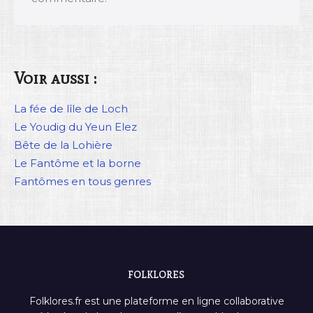
Voir aussi :
La fée de lîle de Loch
Le Youdig du Yeun Elez
Bête de la Lohière
Le Fantôme et la borne
Fantômes en tous genres
FOLKLORES
Folklores.fr est une plateforme en ligne collaborative