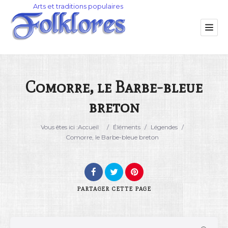
Comorre, le Barbe-bleue
breton
Catégorie
Vous êtes ici :
Accueil
/
Éléments
/
Légendes
/
Lieu
Comorre, le Barbe-bleue breton
PARTAGER
CETTE PAGE
Rechercher